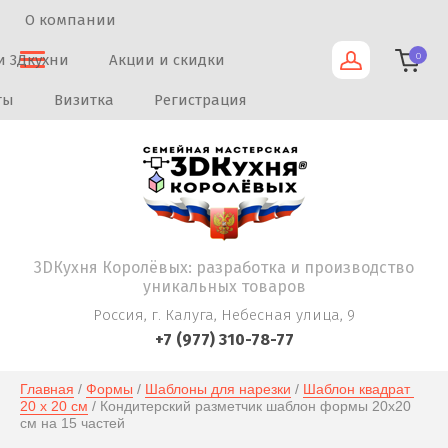
О компании
0
и 3Дкухни
Акции и скидки
ты
Визитка
Регистрация
3DКухня Королёвых: разработка и производство
уникальных товаров
Россия, г. Калуга, Небесная улица, 9
+7 (977) 310-78-77
Главная
 / 
Формы
 / 
Шаблоны для нарезки
 / 
Шаблон квадрат 
20 х 20 см
 / Кондитерский разметчик шаблон формы 20х20 
см на 15 частей